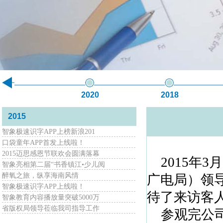
2020
2018
2015
智象极速识字APP上榜新浪201
口袋童年APP首发上线啦！
2015迈思感恩节联欢会圆满落幕
2015年
智象亮相第二届“书香镇江•少儿阅
醉氧之旅，纵享海南风情
广电局）领
智象极速识字APP上线啦！
待了来访客
智象教育内容播放量突破5000万
省版权局领导莅临我司指导工作
参观完公司